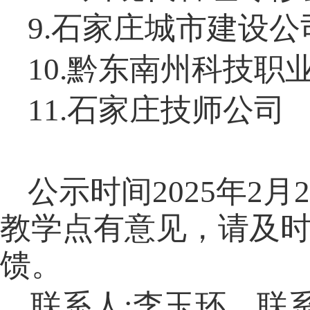
9.
石家庄城市建设公
10.
黔东南州科技职
11.
石家庄技师公司
公示时间
202
5
年
2
月
2
教学点有意见，请及时以
馈。
联系人
:
李玉环
联