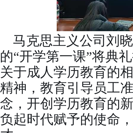
马克思主义公司刘晓
的
“开学第一课”将典
关于成人
学历
教育的
精神，
教育
引导员工
念
，
开创学历教育的
负起时代赋予的使命