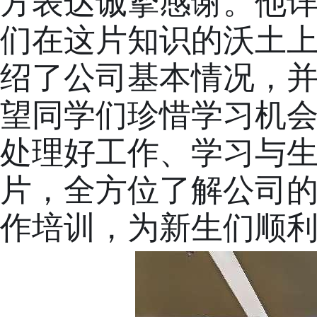
方表达诚挚感谢。他
们在这片知识的沃土
绍了公司基本情况，
望同学们珍惜学习机
处理
好
工作、学习与
片，全方位了解公司
作培训，为新生们顺